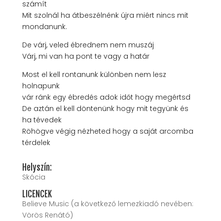
számít
Mit szolnál ha átbeszélnénk újra miért nincs mit
mondanunk.
De várj, veled ébrednem nem muszáj
Várj, mi van ha pont te vagy a határ
Most el kell rontanunk különben nem lesz
holnapunk
vár ránk egy ébredés adok időt hogy megértsd
De aztán el kell döntenünk hogy mit tegyünk és
ha tévedek
Röhögve végig nézheted hogy a saját arcomba
térdelek
Helyszín:
Skócia
LICENCEK
Believe Music (a következő lemezkiadó nevében:
Vörös Renátó)