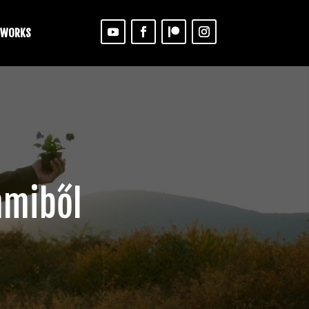
 WORKS
mmiből