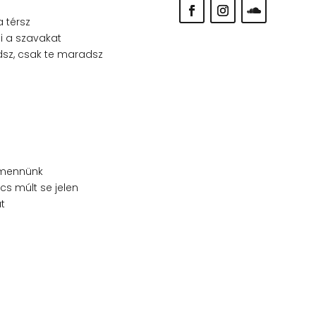
 térsz
i a szavakat
dsz, csak te maradsz
l mennünk
cs múlt se jelen
at