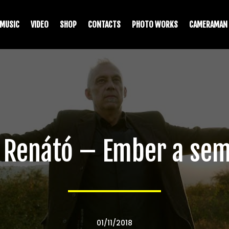
MUSIC
VIDEO
SHOP
CONTACTS
PHOTO WORKS
CAMERAMAN
 Renátó – Ember a se
01/11/2018