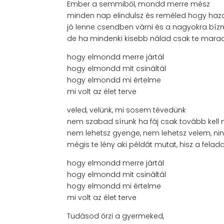
Ember a semmiből, mondd merre mész
minden nap elindulsz és reméled hogy haza
jó lenne csendben várni és a nagyokra bízn
de ha mindenki kisebb nálad csak te mara
hogy elmondd merre jártál
hogy elmondd mit csináltál
hogy elmondd mi értelme
mi volt az élet terve
veled, velünk, mi sosem tévedünk
nem szabad sírunk ha fáj csak tovább kel
nem lehetsz gyenge, nem lehetsz velem, nin
mégis te lény aki példát mutat, hisz a felad
hogy elmondd merre jártál
hogy elmondd mit csináltál
hogy elmondd mi értelme
mi volt az élet terve
Tudásod őrzi a gyermeked,