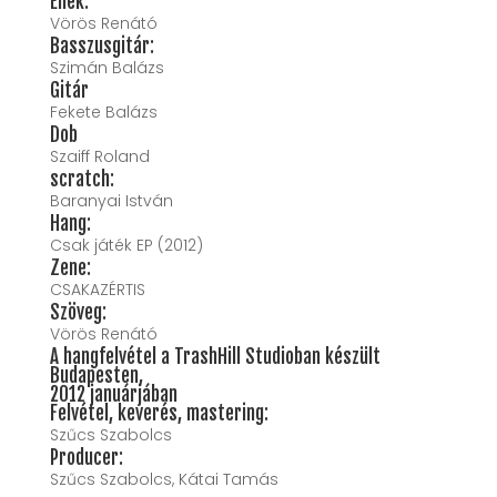
Ének:
Vörös Renátó
Basszusgitár:
Szimán Balázs
Gitár
Fekete Balázs
Dob
Szaiff Roland
scratch:
Baranyai István
Hang:
Csak játék EP (2012)
Zene:
CSAKAZÉRTIS
Szöveg:
Vörös Renátó
A hangfelvétel a TrashHill Studioban készült
Budapesten,
2012 januárjában
Felvétel, keverés, mastering:
Szűcs Szabolcs
Producer:
Szűcs Szabolcs, Kátai Tamás