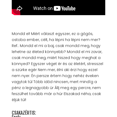
Mondd el! Miért választ egyszer, ez a gőgős,
ostoba ember, célt, ha lépni ha lépni nem mer?
Ref.: Mondd el mi a baj, csak mondd meg, hogy
lehetne az életed könnyebb? Mondd el mi zavar,
csak mondd meg, miért hiszed hogy meghat a
könnyed? Egyszer véget ér és az életért, stresszel
a szürke egér Nem mer, élni aki érzi hogy ezzel
nem nyer. Én persze értem hogy nehéz éveken
vagytok túl Több időd nincsen, mert mindíg a
pénz a legnagyobb úr Állj meg egy percre, nem
feszülhet tovább már a húr Elszakad néha, csak
éljük túl!
CSAKAZÉRTIS: